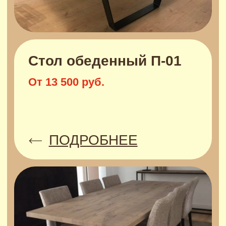
1
Присылайте понравившуюся модель,
уточняйте размер и материал изделия,
а мы подсчитаем предварительную
стоимость
Договор и предоплата
Перед началом производства мы
заключаем договор, где прописаны все
детали изготовления вашего изделия.
Оплата производится в два этапа:
2
предоплата 60% вносится перед началом
работ, оставшиеся 40% - при получении
заказа или перед отправкой транспортной
компанией. Оплатить можно любым
удобным способом: наличный расчет,
онлайн перевод, на расчетный счет
Производство
Срок изготовления заказа составляет от 7
3
до 21 дня и зависит от сложности
конкретного изделия и загруженности
производства. Гарантия на готовые
изделия составляет 12 месяцев