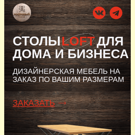
СТОЛЫ
LOFT
ДЛЯ
ДОМА И БИЗНЕСА
ДИЗАЙНЕРСКАЯ МЕБЕЛЬ НА
ЗАКАЗ ПО ВАШИМ РАЗМЕРАМ
СТОЛЫ ЛОФТ ДЛЯ ДОМА И
БИЗНЕСА
ЗАКАЗАТЬ
ГЛАВНАЯ
О НАС
ПРИМЕРЫ СТОЛОВ
КАК ЗАКАЗАТЬ
ОТЗ