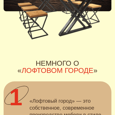
НЕМНОГО О
«
ЛОФТОВОМ ГОРОДЕ
»
1
«Лофтовый город» — это
собственное, современное
производство мебели в стиле
LOFT
для дома и бизнеса в
городе Краснодар
2
«Лофтовый город» — это
дизайнерская мебель для всех.
Наше основное направление