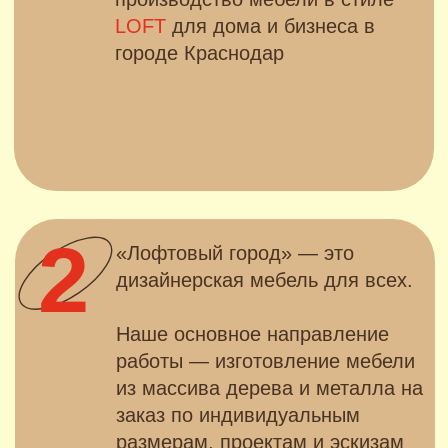
работы — изготовление мебели
из массива дерева и металла на
заказ по индивидуальным
размерам, проектам и эскизам
3
LOFT
для дома
- это шикарный обеденный
стол, за которым вместится
большая семья
Для бизнеса
- это добротные столы для
ресторана и кафе
Для офиса
- это солидный письменный
стол
ПОЧЕМУ
СТОЛЫ