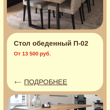
Доставка или самовывоз
После изготовления мы оповестим вас
о готовности заказа и предложим
варианты доставки, обговорим ее
стоимость и время. Самовывоз
4
доступен в рабочее время по
предварительной договоренности.
Доставка осуществляется
транспортными компаниями по всей
России
КРОМЕ
СТОЛОВ
У НАС
МОЖНО ЗАКАЗАТЬ